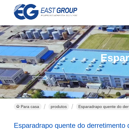
Espar
Para casa
produtos
Esparadrapo quente do der
Esparadrapo quente do derretimento