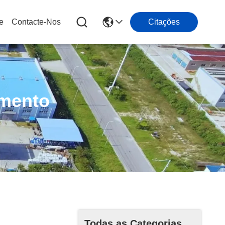
e
Contacte-Nos
Citações
imento
Todas as Categorias