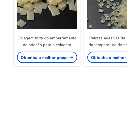
Colagem forte do emperramento
Pelotas adesivas da 
da adesão para a colagem
da temperatura do de
quente de papel do derretimento
quente sem fio da e
Obtenha o melhor preço
Obtenha o melhor
para o emperramento de livro