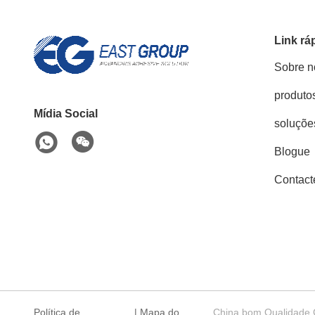
Link rá
Sobre n
produto
Mídia Social
soluçõe
Blogue
Contact
Política de
|
Mapa do
China bom Qualidade C