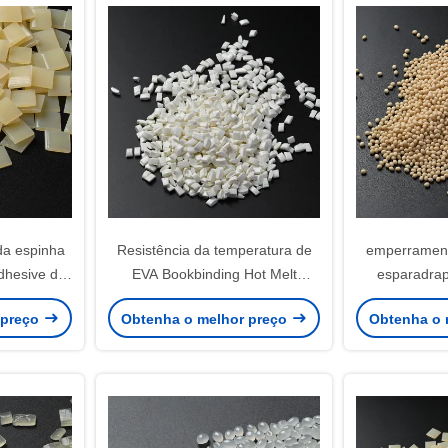
da espinha
Resistência da temperatura de
emperrament
dhesive da
EVA Bookbinding Hot Melt
esparadrap
amento de
Adhesive 5-40deg da colagem
colagem do d
 preço
Obtenha o melhor preço
Obtenha o 
da espinha
da encad