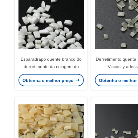
Esparadrapo quente branco do
Derretimento quente
derretimento da colagem do
Viscosity adesi
emperramento de livro da
encadernação da resi
Obtenha o melhor preço
Obtenha o melhor
operação da baixa temperatura
temperatur