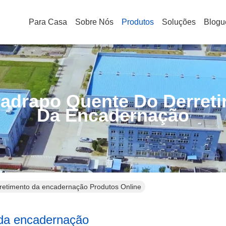
Para Casa
Sobre Nós
Produtos
Soluções
Blogu
adrapo Quente Do Derret
Da Encadernação
retimento da encadernação Produtos Online
 da encadernação