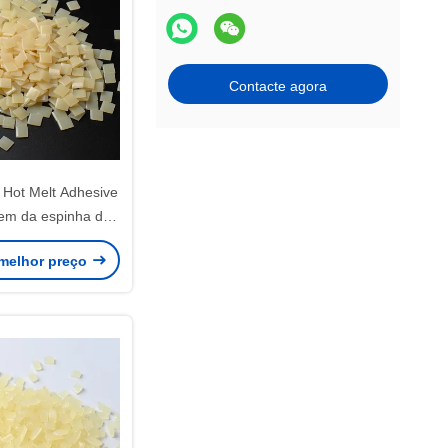
Contacte agora
 Hot Melt Adhesive
gem da espinha do
ento de livro
melhor preço