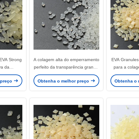
 EVA Strong
A colagem alta do emperramento
EVA Granules
va da
perfeito da transparência granula
para a cola
stência da
a resistência do tempo
emperram
 preço
Obtenha o melhor preço
Obtenha o 
a