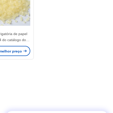
igatória de papel
 do catálogo do
ento 5 pelotas
melhor preço
s dos grânulo