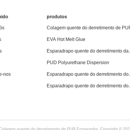
pido
produtos
ós
Colagem quente do derretimento de PU
s
EVA Hot Melt Glue
s
Esparadrapo quente do derretimento da
PSA
PUD Polyurethane Dispersion
e-nos
Esparadrapo quente do derretimento do
Polyolefin
Esparadrapo quente do derretimento do
Woodworking
olagem quente do derretimento de PUR Fornecedor. Copyright © 2022-