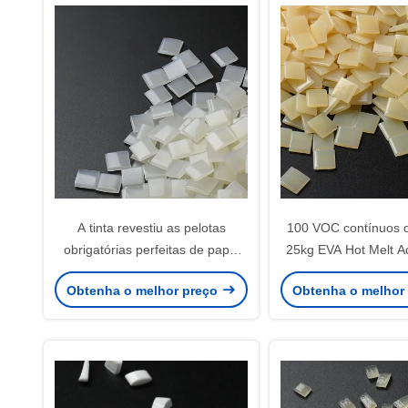
A tinta revestiu as pelotas
100 VOC contínuos 
obrigatórias perfeitas de papel
25kg EVA Hot Melt A
EVA Hot Glue White Yellow da
colagem do emperr
Obtenha o melhor preço
Obtenha o melhor
colagem
livro