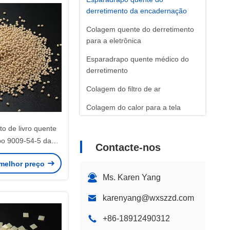
derretimento da encadernação
Colagem quente do derretimento
para a eletrônica
Esparadrapo quente médico do
derretimento
Colagem do filtro de ar
Colagem do calor para a tela
o de livro quente
o 9009-54-5 da
Contacte-nos
erretimento quente
melhor preço
ernação 25kg
Ms. Karen Yang
karenyang@wxszzd.com
+86-18912490312