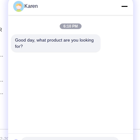
Karen
Contato Rápido
6:10 PM
R
telefone
+86-18912490312
Good day, what product are you looking 
for?
E-mail
karenyang@wxszzd.com
Endereço
Zona o econômico e de tecnologia do
desenvolvimento da sala 701-702, da
estrada de No.16 Huayun, Wuxi
2026 Wuxi East Group Trading Co.,Ltd . Todos os direitos