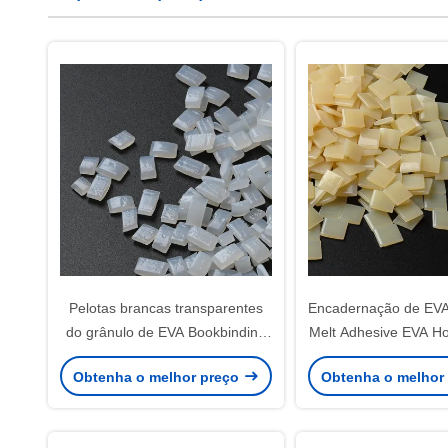
Pelotas brancas transparentes
Encadernação de EVA
do grânulo de EVA Bookbinding
Melt Adhesive EVA Ho
Hot Melt Adhesive
For do grânu
Obtenha o melhor preço
Obtenha o melhor