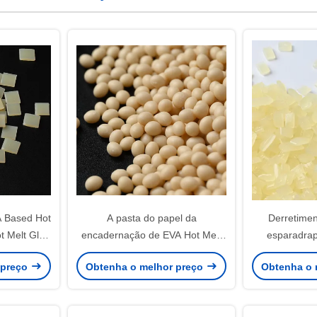
 Based Hot
A pasta do papel da
Derretime
t Melt Glue
encadernação de EVA Hot Melt
esparadrap
lo
Adhesive For cola 25
encadernaç
 preço
Obtenha o melhor preço
Obtenha o 
quilogramas
pelotas