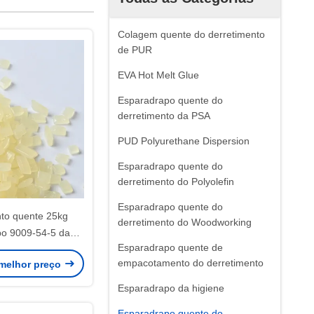
Colagem quente do derretimento
de PUR
EVA Hot Melt Glue
Esparadrapo quente do
derretimento da PSA
PUD Polyurethane Dispersion
Esparadrapo quente do
derretimento do Polyolefin
Esparadrapo quente do
nto quente 25kg
derretimento do Woodworking
o 9009-54-5 da
Esparadrapo quente de
ão contínua das
empacotamento do derretimento
melhor preço
 dos grânulo
Esparadrapo da higiene
Esparadrapo quente do