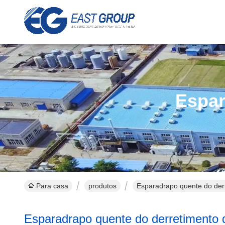
Espar
Para casa
produtos
Esparadrapo quente do der
Esparadrapo quente do derretimento