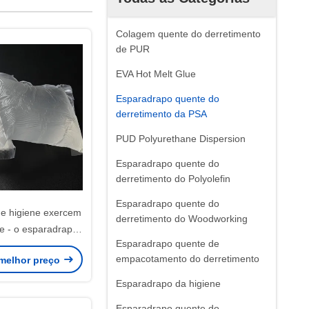
Colagem quente do derretimento
de PUR
EVA Hot Melt Glue
Esparadrapo quente do
derretimento da PSA
PUD Polyurethane Dispersion
Esparadrapo quente do
derretimento do Polyolefin
Esparadrapo quente do
de higiene exercem
derretimento do Woodworking
e - o esparadrapo
Esparadrapo quente de
nsível para tecidos
empacotamento do derretimento
melhor preço
uardanapo
Esparadrapo da higiene
Esparadrapo quente do