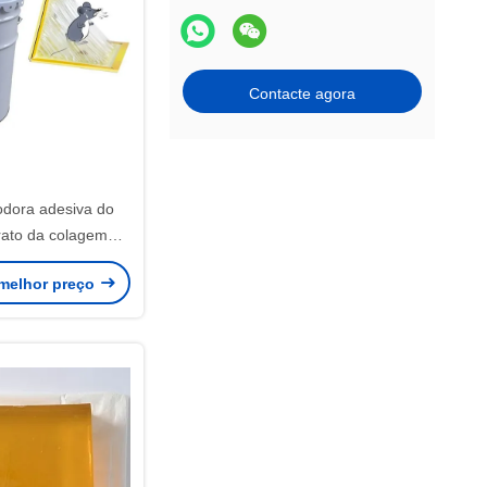
Contacte agora
dora adesiva do
 rato da colagem
o derretimento da
melhor preço
istência