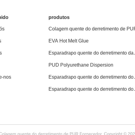
pido
produtos
ós
Colagem quente do derretimento de PU
s
EVA Hot Melt Glue
s
Esparadrapo quente do derretimento da
PSA
PUD Polyurethane Dispersion
e-nos
Esparadrapo quente do derretimento do
Polyolefin
Esparadrapo quente do derretimento do
Woodworking
olagem quente do derretimento de PUR Fornecedor. Copyright © 2022-