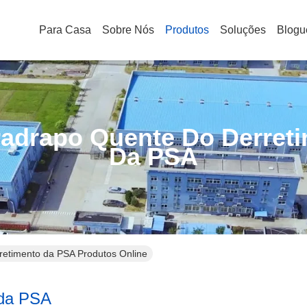
Para Casa
Sobre Nós
Produtos
Soluções
Blogu
adrapo Quente Do Derret
Da PSA
retimento da PSA Produtos Online
 da PSA