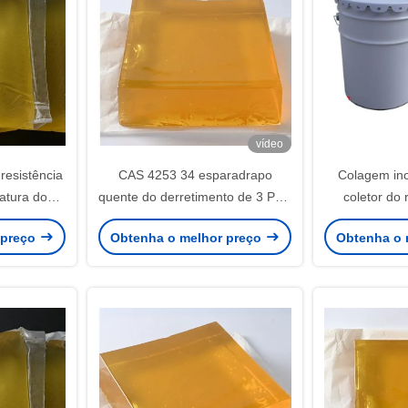
vídeo
resistência
CAS 4253 34 esparadrapo
Colagem ino
atura do
quente do derretimento de 3 PSA
coletor do
vel
para o esparadrapo do papel de
quente UV d
 preço
Obtenha o melhor preço
Obtenha o 
parede 3D
res