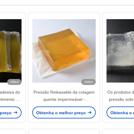
vídeo
vídeo
adesiva do
Pressão Releasable da colagem
Os produtos 
etimento da
quente impermeável -
pressão sobr
aradrapo
esparadrapo sensível para o
Releasable se
 preço
Obtenha o melhor preço
Obtenha o 
erretimento
papel da decoração da parede
dos g
3d