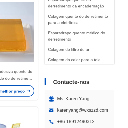
derretimento da encadernação
Colagem quente do derretimento
para a eletrônica
Esparadrapo quente médico do
derretimento
Colagem do filtro de ar
Colagem do calor para a tela
desiva quente do
de do derretimento
Contacte-nos
ilizante PSA força
melhor preço
asca alta
Ms. Karen Yang
karenyang@wxszzd.com
+86-18912490312