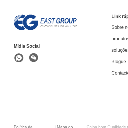
Link rá
Sobre n
produto
Mídia Social
soluçõe
Blogue
Contact
Política de
|
Mapa do
China bom Qualidade C