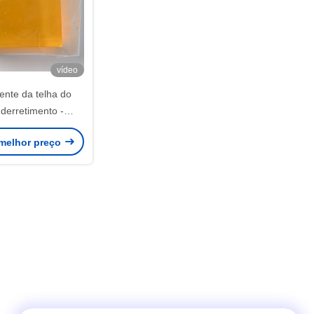
vídeo
ente da telha do
 derretimento -
 sensível para o
melhor preço
coração da parede