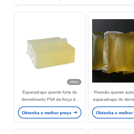
vídeo
Esparadrapo quente forte do
Pressão quente auto
derretimento PSA da força de
esparadrapo do derr
ligamento para o papel de
etiqueta PSA - esp
Obtenha o melhor preço
Obtenha o melhor
parede 3D
quente sensível do d