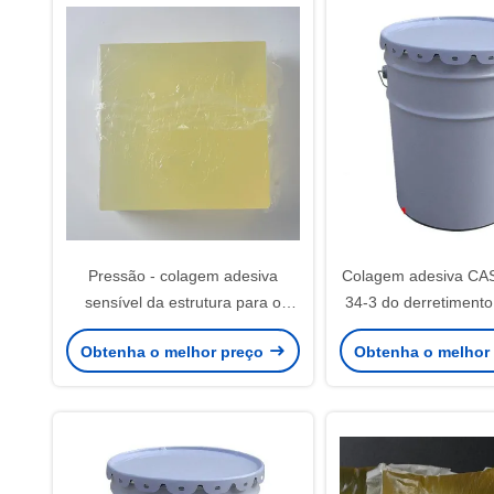
Pressão - colagem adesiva
Colagem adesiva CAS
sensível da estrutura para o
34-3 do derretimento
guardanapo sanitário
controle PSA do rato
Obtenha o melhor preço
Obtenha o melhor
da mosca