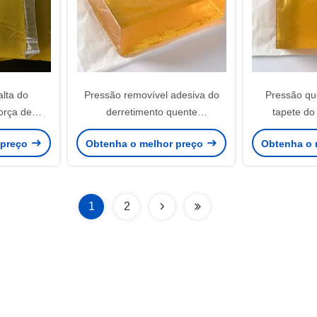
lta do
Pressão removível adesiva do
Pressão qu
orça de
derretimento quente
tapete do
colagem
impermeável da PSA -
esparadrapo
 preço
Obtenha o melhor preço
Obtenha o 
53-34-3 do
esparadrapo sensível
papel da de
ede
1
2