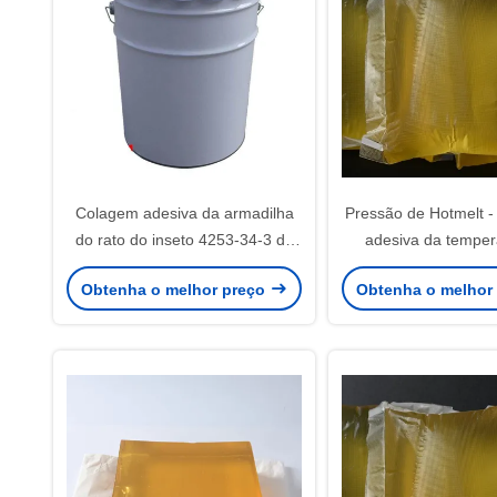
Colagem adesiva da armadilha
Pressão de Hotmelt - 
do rato do inseto 4253-34-3 do
adesiva da temper
derretimento quente inodoro da
tapete sensí
Obtenha o melhor preço
Obtenha o melhor
PSA