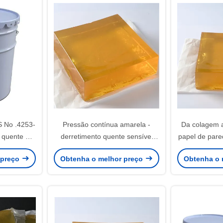
 No .4253-
Pressão contínua amarela -
Da colagem a
 quente do
derretimento quente sensível
papel de pare
 do inseto
CAS4253 esparadrapo 34 3
do impermeab
 preço
Obtenha o melhor preço
Obtenha o 
de c