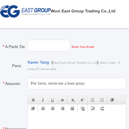
Wuxi East Group Trading Co.,Ltd
A Partir De:
Enter Your Email
Karen Yang
(
)
Wuxi East Group Trading Co.,Ltd
último Login : 9
Para:
horas 03 minuts atrás
Assunto: