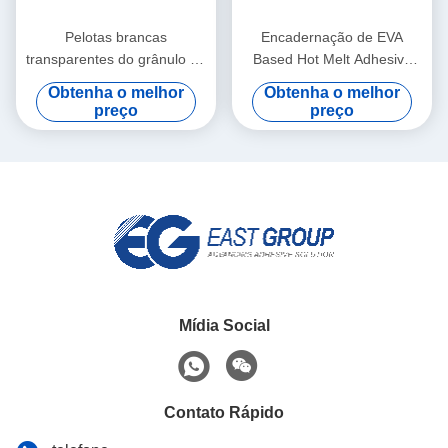
Pelotas brancas
Encadernação de EVA
transparentes do grânulo de
Based Hot Melt Adhesive
EVA Bookbinding Hot Melt
EVA Hot Melt Glue For do
Obtenha o melhor
Obtenha o melhor
Adhesive
grânulo
preço
preço
Mídia Social
Contato Rápido