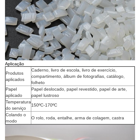
Aplicação
Caderno, livro de escola, livro de exercício,
Produtos
compartimento, álbum de fotografias, catálogo,
aplicados
folheto
Papel
Papel deslocado, papel revestido, papel de arte,
aplicado
papel lustroso
Temperatura
150ºC-170ºC
do serviço
Colando o
O rolo, roda, entalhe, arma de colagem, castra
modo