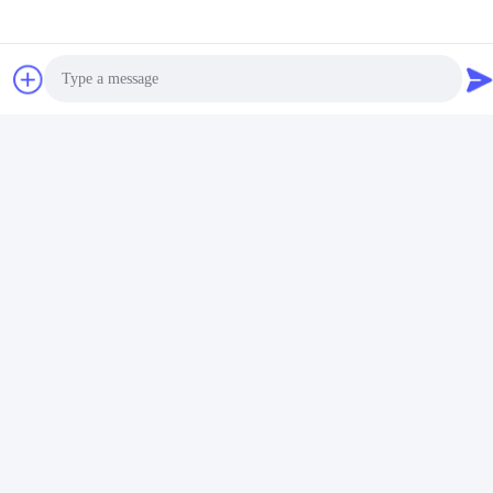
Photo
Embalagem & entrega
Video Call
Audio Call