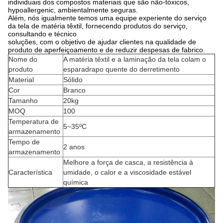
individuais dos compostos materiais que são não-tóxicos,
hypoallergenic, ambientalmente seguras.
Além, nós igualmente temos uma equipe experiente do serviço
da tela de matéria têxtil, fornecendo produtos do serviço,
consultando e técnico
soluções, com o objetivo de ajudar clientes na qualidade de
produto de aperfeiçoamento e de reduzir despesas de fabrico.
Nome do
A matéria têxtil e a laminação da tela colam o
produto
esparadrapo quente do derretimento
Material
Sólido
Cor
Branco
Tamanho
20kg
MOQ
100
Temperatura de
5~35ºC
armazenamento
Tempo de
2 anos
armazenamento
Melhore a força de casca, a resistência à
Característica
umidade, o calor e a viscosidade estável
química