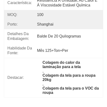
Resistência À Umidade, Ao Calor E 
Característica:
À Viscosidade Estável Química
MOQ:
100
Porto:
Shanghai
Detalhes Da
Balde De 20 Quilogramas
Embalagem:
Habilidade Da
Mês 125+Ton+per
Fonte:
Colagem do calor da 
laminação para a tela
, 
Colagem da tela para a roupa 
Destacar:
20kg
, 
Colagem da tela para o VOC da 
roupa