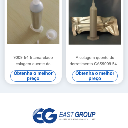
9009-54-5 amarelado
A colagem quente do
colagem quente do
derretimento CAS9009 54 5
derretimento para a ligação
para a eletrônica PUR
Obtenha o melhor
Obtenha o melhor
da câmera de Smartphone
baseou o tubo quente do
preço
preço
da eletrônica
esparadrapo 30ml do
derretimento