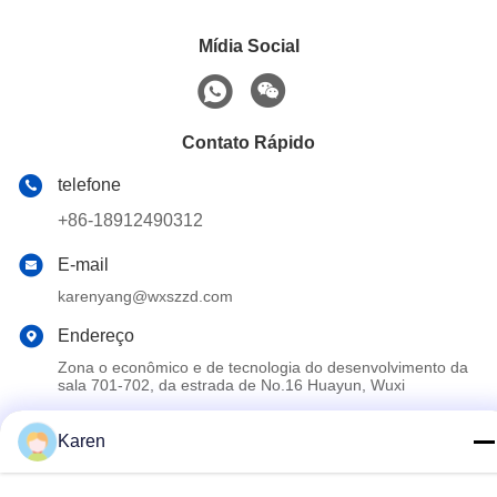
Mídia Social
Contato Rápido
telefone
+86-18912490312
E-mail
karenyang@wxszzd.com
Endereço
Zona o econômico e de tecnologia do desenvolvimento da
sala 701-702, da estrada de No.16 Huayun, Wuxi
Karen
Política de Privacidade
|
Mapa do Site
China bom Qualidade Colagem quente do derretimento de PUR