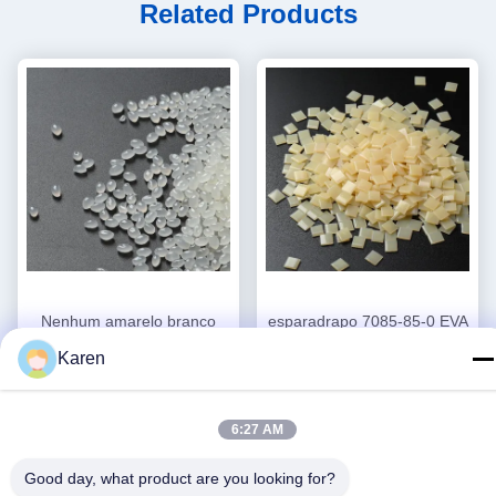
Related Products
Nenhum amarelo branco
esparadrapo 7085-85-0 EVA
tóxico de EVA Hot Melt
Based Hot Melt Adhesive do
Karen
Adhesive 25kg da colagem
filtro de ar 25kg
Obtenha o melhor
Obtenha o melhor
do filtro de ar
preço
preço
6:27 AM
Good day, what product are you looking for?