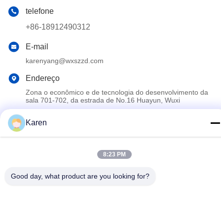
telefone
+86-18912490312
E-mail
karenyang@wxszzd.com
Endereço
Zona o econômico e de tecnologia do desenvolvimento da
sala 701-702, da estrada de No.16 Huayun, Wuxi
Karen
Política de Privacidade
|
Mapa do Site
China bom Qualidade Colagem quente do derretimento de PUR
8:23 PM
Fornecedor. Copyright © 2022-2026 Wuxi East Group Trading
Co.,Ltd . Todos os direitos reservados.
Good day, what product are you looking for?