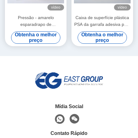
vídeo
vídeo
Pressão - amarelo
Caixa de superfície plástica
esparadrapo de
PSA da garrafa adesiva para
empacotamento sensível do
o papel de etiqueta
Obtenha o melhor
Obtenha o melhor
derretimento quente para as
autoadesivo
preço
preço
tampas plásticas do tecido
molhado
Mídia Social
Contato Rápido