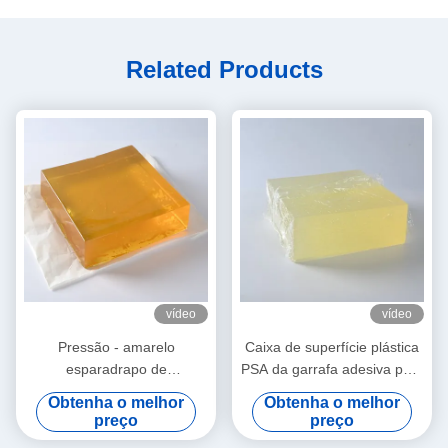
Related Products
vídeo
vídeo
Pressão - amarelo
Caixa de superfície plástica
esparadrapo de
PSA da garrafa adesiva para
empacotamento sensível do
o papel de etiqueta
Obtenha o melhor
Obtenha o melhor
derretimento quente para as
autoadesivo
preço
preço
tampas plásticas do tecido