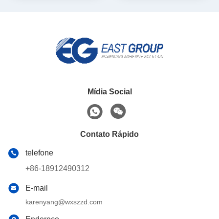
molhado
Mídia Social
Contato Rápido
telefone
+86-18912490312
E-mail
karenyang@wxszzd.com