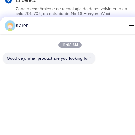
Endereço
Zona o econômico e de tecnologia do desenvolvimento da
sala 701-702, da estrada de No.16 Huayun, Wuxi
Karen
Política de Privacidade
|
Mapa do Site
China bom Qualidade Colagem quente do derretimento de PUR
11:08 AM
Fornecedor. Copyright © 2022-2026 Wuxi East Group Trading
Co.,Ltd . Todos os direitos reservados.
Good day, what product are you looking for?