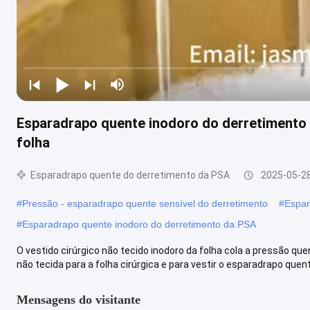
Esparadrapo quente inodoro do derretimento d
folha
Esparadrapo quente do derretimento da PSA
2025-05-2
#
Pressão - esparadrapo quente sensível do derretimento
#
Espar
#
Esparadrapo quente inodoro do derretimento da PSA
O vestido cirúrgico não tecido inodoro da folha cola a pressão q
não tecida para a folha cirúrgica e para vestir o esparadrapo quente
Mensagens do visitante