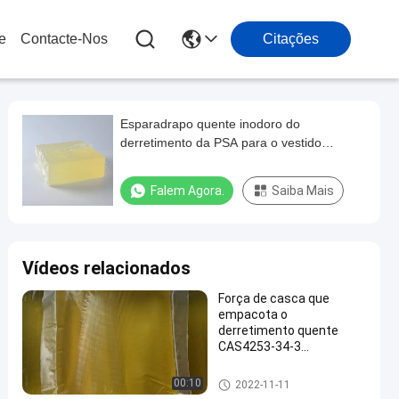
e
Contacte-Nos
Citações
Esparadrapo quente inodoro do
derretimento da PSA para o vestido
cirúrgico não tecido da folha
Falem Agora.
Saiba Mais
Vídeos relacionados
Força de casca que
empacota o
derretimento quente
CAS4253-34-3
esparadrapo para a
etiqueta
Esparadrapo quente de empac
00:10
2022-11-11
otamento do derretimento