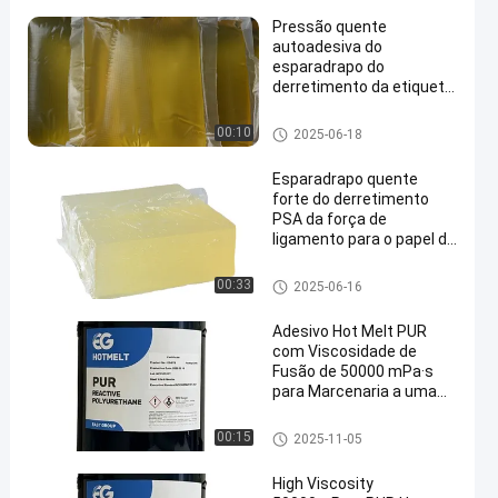
Pressão quente
autoadesiva do
esparadrapo do
derretimento da etiqueta
PSA - esparadrapo
quente sensível do
Esparadrapo quente do derreti
00:10
2025-06-18
derretimento
mento da PSA
Esparadrapo quente
forte do derretimento
PSA da força de
ligamento para o papel de
parede 3D
Esparadrapo quente do derreti
00:33
2025-06-16
mento da PSA
Adesivo Hot Melt PUR
com Viscosidade de
Fusão de 50000 mPa·s
para Marcenaria a uma
Temperatura de Serviço
de 120ºC-140ºC e Ponto
Esparadrapo quente do derreti
00:15
2025-11-05
de Amolecimento de 78 ±
mento do Woodworking
5 ºC
High Viscosity