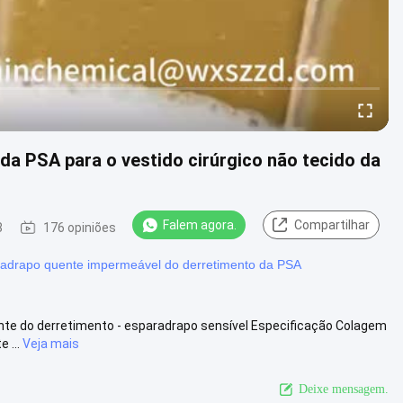
a PSA para o vestido cirúrgico não tecido da
Falem agora.
Compartilhar
8
176 opiniões
adrapo quente impermeável do derretimento da PSA
uente do derretimento - esparadrapo sensível Especificação Colagem
 ...
Veja mais
Deixe mensagem.