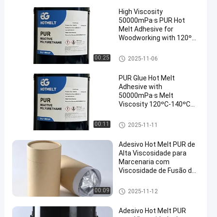
5 ºC
High Viscosity
50000mPa·s PUR Hot
Melt Adhesive for
Woodworking with 120ºC-
140ºC Service
Temperature and 78 ± 5
Esparadrapo quente do derreti
00:25
2025-11-06
ºC Softening Point
mento do Woodworking
PUR Glue Hot Melt
Adhesive with
50000mPa·s Melt
Viscosity 120ºC-140ºC
Service Temperature and
78 ± 5 ºC Softening Point
Esparadrapo quente do derreti
00:11
2025-11-11
mento do Woodworking
Adesivo Hot Melt PUR de
Alta Viscosidade para
Marcenaria com
Viscosidade de Fusão de
50000 mPa·s e
Temperatura de Serviço
Esparadrapo quente do derreti
00:09
2025-11-12
de 120°C-140°C
mento do Woodworking
Adesivo Hot Melt PUR