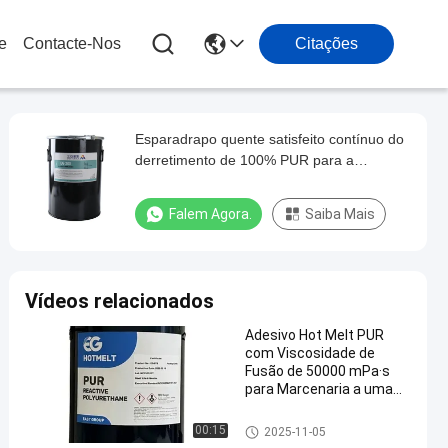
e
Contacte-Nos
Citações
Esparadrapo quente satisfeito contínuo do
derretimento de 100% PUR para a
laminação lisa do Woodworking
Falem Agora.
Saiba Mais
Vídeos relacionados
Adesivo Hot Melt PUR
com Viscosidade de
Fusão de 50000 mPa·s
para Marcenaria a uma
Temperatura de Serviço
de 120ºC-140ºC e Ponto
Esparadrapo quente do derreti
00:15
2025-11-05
de Amolecimento de 78 ±
mento do Woodworking