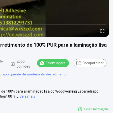
rretimento de 100% PUR para a laminação lisa
6-
2555
Falem agora.
Compartilhar
opiniões
drapo quente de madeira do derretimento
s de 100% para a laminação lisa do Woodworking Esparadrapo
ion100 % ...
Veja mais
Deixe mensagem.