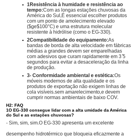
1Resistência à humidade e resistência ao
tempo:
Com as longas estações chuvosas da
América do Sul,
É essencial escolher produtos
com um ponto de amolecimento elevado
(
$ge$
100°C) e uma estrutura molecular
resistente à hidrólise (como o EG-330).
2Compatibilidade do equipamento:
As
bandas de borda de alta velocidade em fábricas
médias a grandes devem ser emparelhadas
com adesivos que curam rapidamente em 3 ̊5
segundos para evitar a desaceleração da linha
de produção.
3- Conformidade ambiental e estética:
Os
móveis modernos de alta qualidade e os
produtos de exportação não exigem linhas de
cola visíveis.
sem amarelecimento,
e devem
cumprir normas ambientais de baixo COV.
H2: FAQ
1O EG-330 consegue lidar com a alta umidade da América
do Sul e as estações chuvosas?
- Sim, sim, sim.
O EG-330 apresenta um excelente
desempenho hidrotérmico que bloqueia eficazmente a