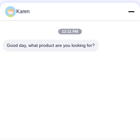
Mídia Social
Karen
12:11 PM
Contato Rápido
Good day, what product are you looking for?
telefone
+86-18912490312
E-mail
karenyang@wxszzd.com
Endereço
Zona o econômico e de tecnologia do desenvolvimento da
sala 701-702, da estrada de No.16 Huayun, Wuxi
Política de Privacidade
|
Mapa do Site
China bom Qualidade Colagem quente do derretimento de PUR